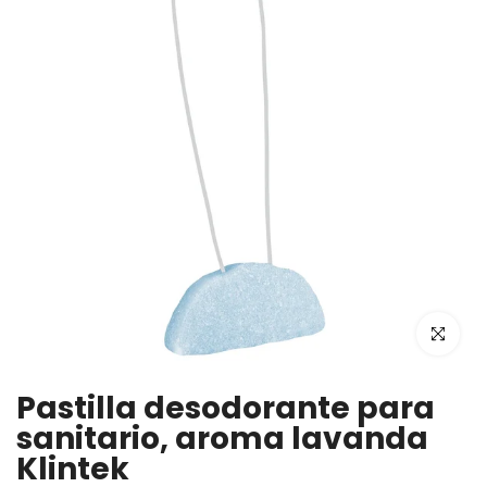
Haz clic p
Pastilla desodorante para
sanitario, aroma lavanda
Klintek