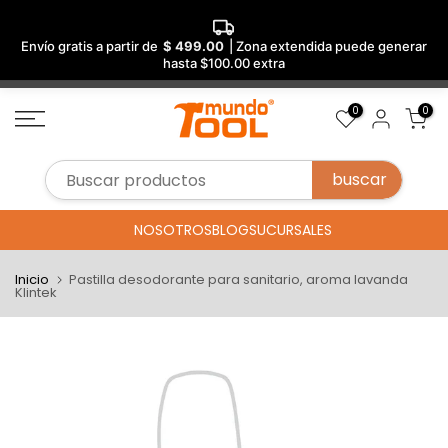
Envío gratis a partir de
$ 499.00
| Zona extendida puede generar
hasta $100.00 extra
Saltar
0
0
al
contenido
NOSOTROS
BLOG
SUCURSALES
Inicio
Pastilla desodorante para sanitario, aroma lavanda
Klintek