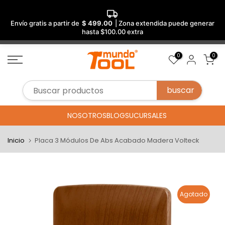
Envío gratis a partir de
$ 499.00
| Zona extendida puede generar
hasta $100.00 extra
Saltar
0
0
al
contenido
NOSOTROS
BLOG
SUCURSALES
Inicio
Placa 3 Módulos De Abs Acabado Madera Volteck
Agotado