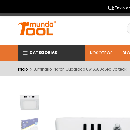
Envío gr
Saltar
al
contenido
CATEGORIAS
NOSOTROS
BL
Inicio
Luminario Plafón Cuadrado 6w 6500k Led Volteck