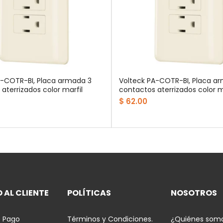
A-COTR-BI, Placa armada 3
Volteck PA-COTR-BI, Placa a
aterrizados color marfil
contactos aterrizados color m
$ 62.00
 AL CLIENTE
POLÍTICAS
NOSOTROS
 Pago
Términos y Condiciones.
¿Quiénes som