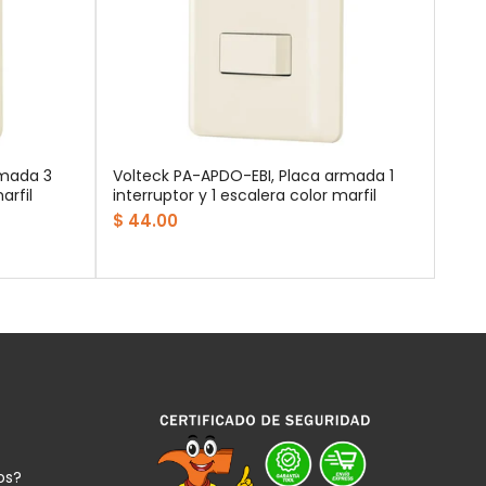
rmada 3
Volteck PA-APDO-EBI, Placa armada 1
arfil
interruptor y 1 escalera color marfil
$ 44.00
os?