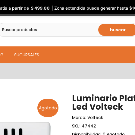
atis a partir de
$ 499.00
| Zona extendida puede generar hasta $1
buscar
OG
SUCURSALES
Luminario Pl
Led Volteck
Agotado
Marca:
Volteck
SKU:
47442
Disponibilidad: 0 Agotado