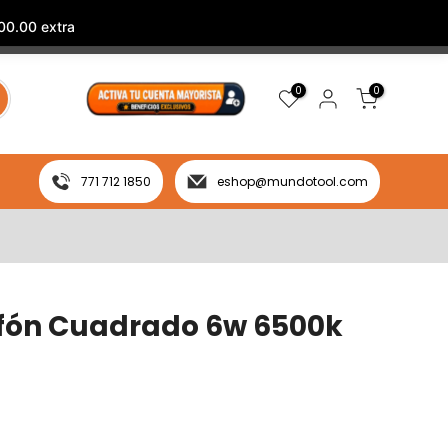
00.00 extra
0
0
771 712 1850
eshop@mundotool.com
afón Cuadrado 6w 6500k