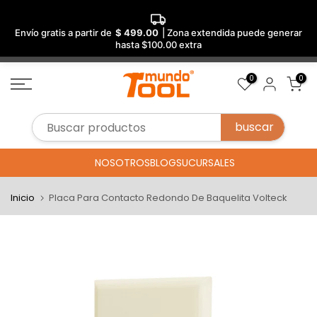
Envío gratis a partir de
$ 499.00
| Zona extendida puede generar
hasta $100.00 extra
Saltar
0
0
al
contenido
NOSOTROS
BLOG
SUCURSALES
Inicio
Placa Para Contacto Redondo De Baquelita Volteck