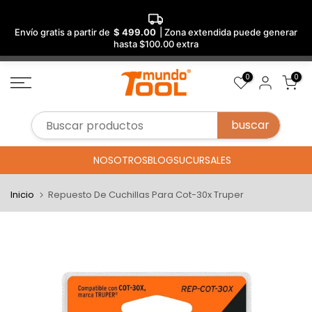
Envío gratis a partir de
$ 499.00
| Zona extendida puede generar
hasta $100.00 extra
Saltar
0
0
al
contenido
NOSOTROS
BLOG
SUCURSALES
Inicio
Repuesto De Cuchillas Para Cot-30x Truper