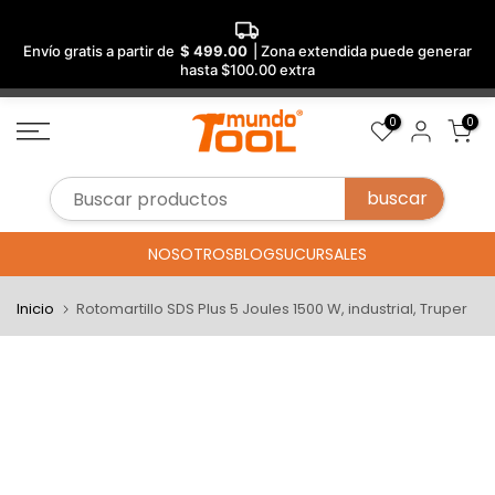
Envío gratis a partir de
$ 499.00
| Zona extendida puede generar
hasta $100.00 extra
Saltar
0
0
al
contenido
NOSOTROS
BLOG
SUCURSALES
Inicio
Rotomartillo SDS Plus 5 Joules 1500 W, industrial, Truper