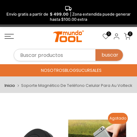
Envío gratis a partir de
$ 499.00
| Zona extendida puede generar
hasta $100.00 extra
Saltar
0
0
al
contenido
NOSOTROS
BLOG
SUCURSALES
Inicio
Soporte Magnético De Teléfono Celular Para Au Volteck
Agotado