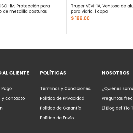
OSO-1M, Protección para
Truper VEVI-1A, Ventosa de al
o de mezclilla costuras
para vidrio, 1 copa
s
$ 189.00
 AL CLIENTE
POLÍTICAS
NOSOTROS
 Pago
Términos y Condiciones.
¿Quiénes som
s y contacto
Política de Privacidad
Preguntas fre
ón
Política de Garantía
El Blog del Tío 
Política de Envío