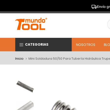
Envío gr
Saltar
al
contenido
CATEGORIAS
NOSOTROS
BL
Inicio
Mini Soldadura 50/50 Para Tubería Hidráulica Trup