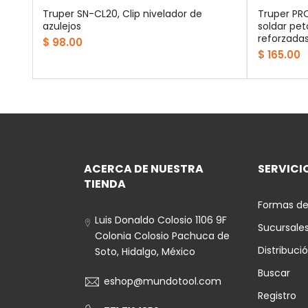
e
Truper SN-CL20, Clip nivelador de
Truper PR
ltura
azulejos
soldar pet
reforzada
$ 98.00
$ 165.00
ACERCA DE NUESTRA
SERVICIO
TIENDA
Formas de
Luis Donaldo Colosio 1106 9F
Sucursale
Colonia Colosio Pachuca de
Distribuci
Soto, Hidalgo, México
Buscar
eshop@mundotool.com
Registro