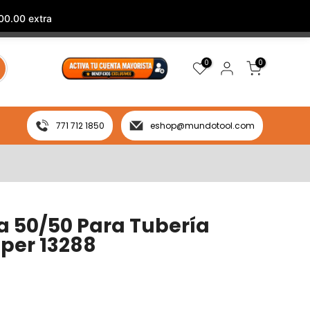
00.00 extra
0
0
771 712 1850
eshop@mundotool.com
a 50/50 Para Tubería
uper 13288