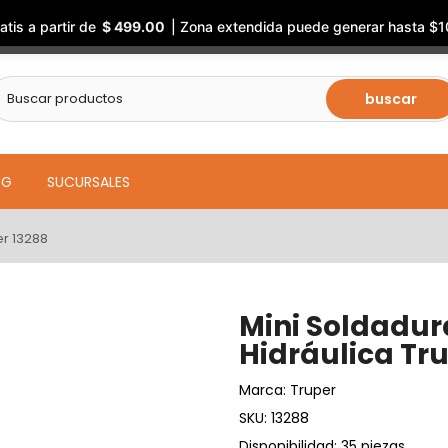
atis a partir de
$ 499.00
| Zona extendida puede generar hasta $1
buscar
OG
SUCURSALES
er 13288
Mini Soldadur
Hidráulica Tr
Marca:
Truper
SKU:
13288
Disponibilidad: 35 piezas