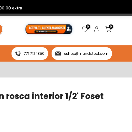
00.00 extra
0
0
771 712 1850
eshop@mundotool.com
 rosca interior 1/2' Foset