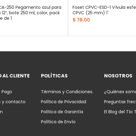
CA-250 Pegamento azul para
Foset CPVC-ESD-1 V·lvula esfe
 12″, bote 250 ml, color, pack
CPVC (25 mm) 1'
e de 1
$ 78.00
 AL CLIENTE
POLÍTICAS
NOSOTROS
 Pago
Términos y Condiciones.
¿Quiénes som
s y contacto
Política de Privacidad
Preguntas fre
ón
Política de Garantía
El Blog del Tío 
Política de Envío