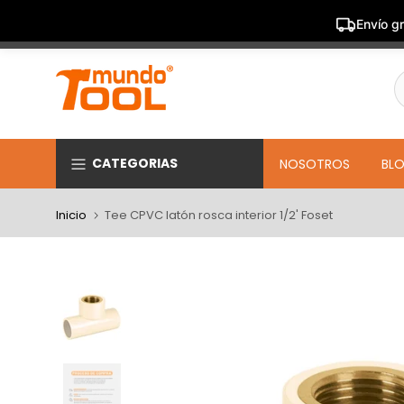
Envío gr
Saltar
al
contenido
CATEGORIAS
NOSOTROS
BL
Inicio
Tee CPVC latón rosca interior 1/2' Foset