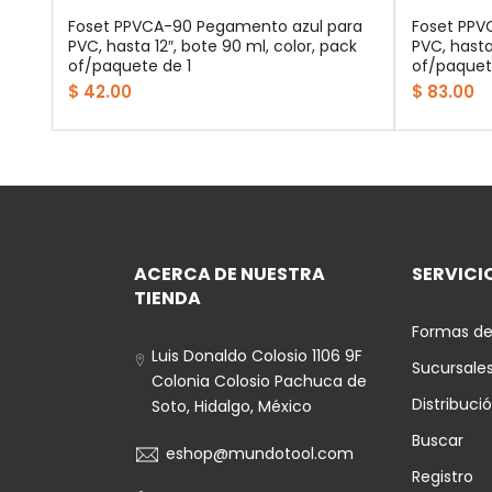
Foset PPVCA-90 Pegamento azul para
Foset PPV
PVC, hasta 12″, bote 90 ml, color, pack
PVC, hasta
of/paquete de 1
of/paquet
$ 42.00
$ 83.00
ACERCA DE NUESTRA
SERVICIO
TIENDA
Formas de
Luis Donaldo Colosio 1106 9F
Sucursale
Colonia Colosio Pachuca de
Distribuci
Soto, Hidalgo, México
Buscar
eshop@mundotool.com
Registro