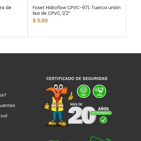
ra de
Foset Hidroflow CPVC-971, Tuerca unión
lisa de CPVC, 1/2″
$ 11.00
os?
cuentes
Tool