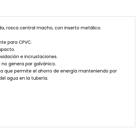
da, rosca central macho, con inserto metálico.
nte para CPVC.
mpacto.
oxidación e incrustaciones.
y no genera par galvánico.
ca que permite el ahorro de energía manteniendo por
el agua en la tubería.